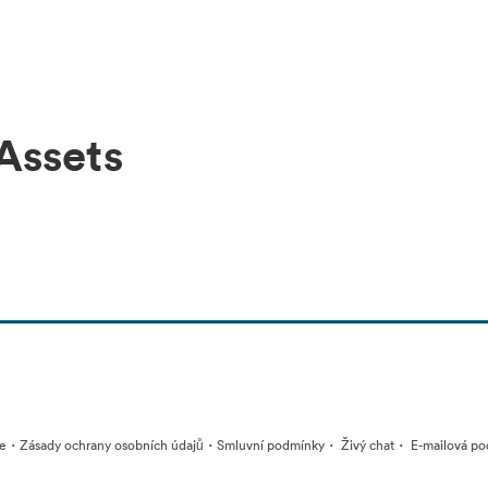
Assets
·
·
·
·
ie
Zásady ochrany osobních údajů
Smluvní podmínky
Živý chat
E-mailová po